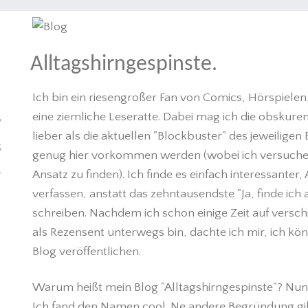
Alltagshirngespinste.
H
N
Ich bin ein riesengroßer Fan von Comics, Hörspiel
eine ziemliche Leseratte. Dabei mag ich die obskuren S
S
lieber als die aktuellen "Blockbuster" des jeweilige
G
genug hier vorkommen werden (wobei ich versuchen
Ansatz zu finden). Ich finde es einfach interessante
T
verfassen, anstatt das zehntausendste "Ja, finde i
schreiben. Nachdem ich schon einige Zeit auf vers
als Rezensent unterwegs bin, dachte ich mir, ich k
Blog veröffentlichen.
Warum heißt mein Blog "Alltagshirngespinste"? Nun, 
Ich fand den Namen cool. Ne andere Begründung gibts