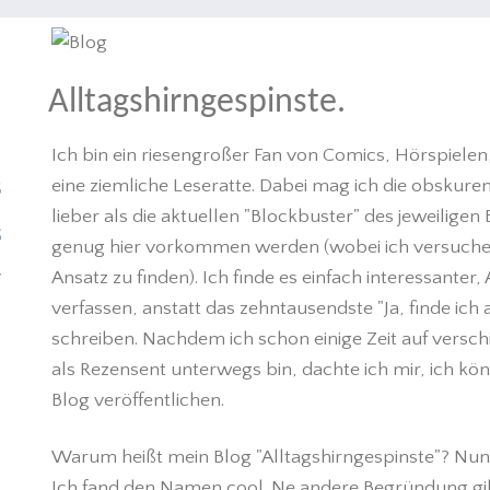
Alltagshirngespinste.
H
N
Ich bin ein riesengroßer Fan von Comics, Hörspiel
eine ziemliche Leseratte. Dabei mag ich die obskuren S
S
lieber als die aktuellen "Blockbuster" des jeweilige
G
genug hier vorkommen werden (wobei ich versuchen
Ansatz zu finden). Ich finde es einfach interessante
T
verfassen, anstatt das zehntausendste "Ja, finde i
schreiben. Nachdem ich schon einige Zeit auf vers
als Rezensent unterwegs bin, dachte ich mir, ich k
Blog veröffentlichen.
Warum heißt mein Blog "Alltagshirngespinste"? Nun, 
Ich fand den Namen cool. Ne andere Begründung gibts