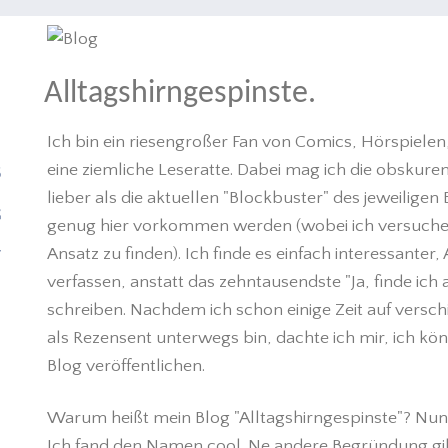
Alltagshirngespinste.
H
N
Ich bin ein riesengroßer Fan von Comics, Hörspiel
eine ziemliche Leseratte. Dabei mag ich die obskuren S
S
lieber als die aktuellen "Blockbuster" des jeweilige
G
genug hier vorkommen werden (wobei ich versuchen
Ansatz zu finden). Ich finde es einfach interessante
T
verfassen, anstatt das zehntausendste "Ja, finde i
schreiben. Nachdem ich schon einige Zeit auf vers
als Rezensent unterwegs bin, dachte ich mir, ich k
Blog veröffentlichen.
Warum heißt mein Blog "Alltagshirngespinste"? Nun, 
Ich fand den Namen cool. Ne andere Begründung gibts