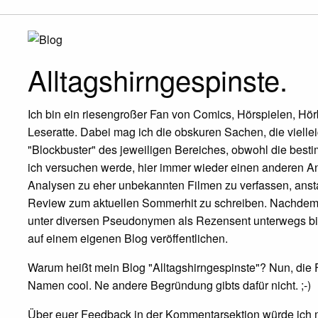
Alltagshirngespinste.
Ich bin ein riesengroßer Fan von Comics, Hörspielen, Hö
Leseratte. Dabei mag ich die obskuren Sachen, die vielleich
"Blockbuster" des jeweiligen Bereiches, obwohl die bes
ich versuchen werde, hier immer wieder einen anderen Ansa
Analysen zu eher unbekannten Filmen zu verfassen, anstat
Review zum aktuellen Sommerhit zu schreiben. Nachdem i
unter diversen Pseudonymen als Rezensent unterwegs bin
auf einem eigenen Blog veröffentlichen.
Warum heißt mein Blog "Alltagshirngespinste"? Nun, die F
Namen cool. Ne andere Begründung gibts dafür nicht. ;-)
Über euer Feedback in der Kommentarsektion würde ich mich