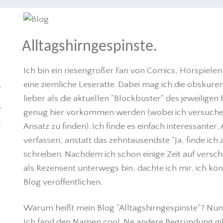
Alltagshirngespinste.
H
N
Ich bin ein riesengroßer Fan von Comics, Hörspiel
eine ziemliche Leseratte. Dabei mag ich die obskuren S
S
lieber als die aktuellen "Blockbuster" des jeweilige
G
genug hier vorkommen werden (wobei ich versuchen
Ansatz zu finden). Ich finde es einfach interessante
T
verfassen, anstatt das zehntausendste "Ja, finde i
schreiben. Nachdem ich schon einige Zeit auf vers
als Rezensent unterwegs bin, dachte ich mir, ich k
Blog veröffentlichen.
Warum heißt mein Blog "Alltagshirngespinste"? Nun, 
Ich fand den Namen cool. Ne andere Begründung gibts